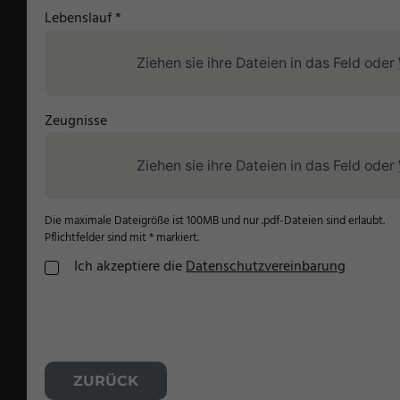
Frottee-Produkte
Lebenslauf *
Polware
Ziehen sie ihre Dateien in das Feld oder
Technische Textilien
Militärtextilien
Zeugnisse
Vliesstoff
Ziehen sie ihre Dateien in das Feld oder
Glasfaser
Die maximale Dateigröße ist 100MB und nur .pdf-Dateien sind erlaubt.
Papier & Folie
Pflichtfelder sind mit * markiert.
Ich akzeptiere die
Datenschutzvereinbarung
Wandverkleidung
ZURÜCK