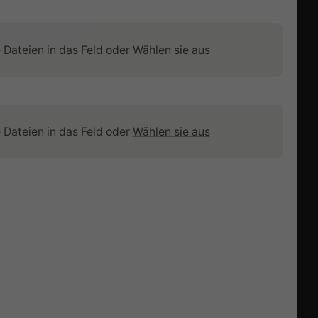
Service
Karriere
e Dateien in das Feld oder
Wählen sie aus
Auftragsfertigung
Allgemeine
Geschäftsbedingungen
e Dateien in das Feld oder
Wählen sie aus