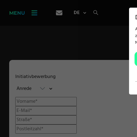
PRODUKT-
FINDER
MENU
KARRIERE
SERVICE
ANWENDUNG
Initiativbewerbung
Teppichlösungen
Heimtextilien
Bekleidung, Strickwaren
und Mode